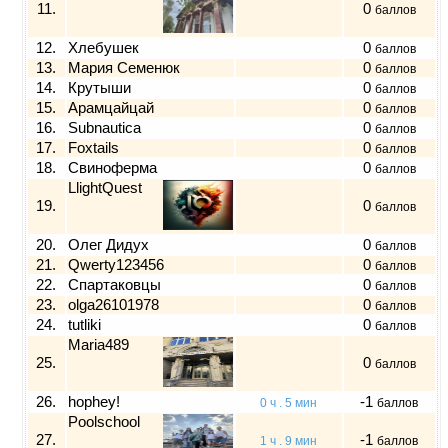
11.
0
баллов
12.
Хлебушек
0
баллов
13.
Мария Семенюк
0
баллов
14.
Крутыши
0
баллов
15.
Арамцайцай
0
баллов
16.
Subnautica
0
баллов
17.
Foxtails
0
баллов
18.
Свиноферма
0
баллов
LlightQuest
19.
0
баллов
20.
Олег Дидух
0
баллов
21.
Qwerty123456
0
баллов
22.
Спартаковцы
0
баллов
23.
olga26101978
0
баллов
24.
tutliki
0
баллов
Maria489
25.
0
баллов
26.
hophey!
-1
0 ч . 5 мин
баллов
Poolschool
27.
-1
1 ч . 9 мин
баллов