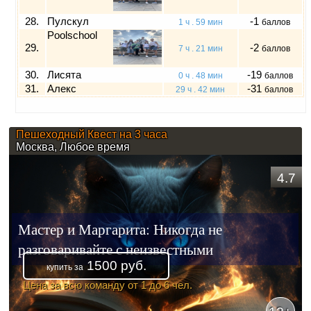
28.
Пулскул
-1
1 ч . 59 мин
баллов
Poolschool
29.
-2
7 ч . 21 мин
баллов
30.
Лисята
-19
0 ч . 48 мин
баллов
31.
Алекс
-31
29 ч . 42 мин
баллов
Пешеходный Квест на 3 часа
Москва, Любое время
4.7
Мастер и Маргарита: Никогда не
разговаривайте с неизвестными
1500 руб.
купить за
Цена за всю команду от 1 до 6 чел.