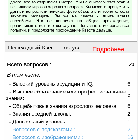
долго, что-то открывают быстро. Мы не снимаем этот этап и
не лишаем игроков хорошего вопроса. Вы можете пропустить
данный вопрос или поискать фото объекта в интернете, если
захотите разгадать, Вы же на Квесте - ищите всеми
способами. Это не повлияет на общее прохождение,
правильный ответ, в этом случае, Вы узнаете исчерпав все
попытки, и продолжите прохождение Квеста дальше.
Пешеходный Квест - это увлекательная экскурсия
Подробнее ...
по достопримечательностям города,
сопровождающаяся разгадыванием любопытных
Всего вопросов :
20
загадок.
В том числе:
Квест рассчитан на пеший шаг, не требует
- Высокий уровень эрудиции и IQ:
6
перемещения на автомобиле или велосипеде. Не
- Высшее образование или профессиональные
требует каких-либо профессиональных или
5
знания:
спортивных навыков.
- Общебытовые знания взрослого человека:
6
Вопросы появляются на мобильном устройстве
- Знания средней школы:
2
(телефоне или планшете), имеющем выход в
- Дошкольный уровень:
1
интернет. Для правильного ответа нужно отгадать
- Вопросов с подсказками :
2
загадку или использовать то, что удается увидеть
- Вопросов с изображениями :
16
своими глазами. Для ответа на некоторые