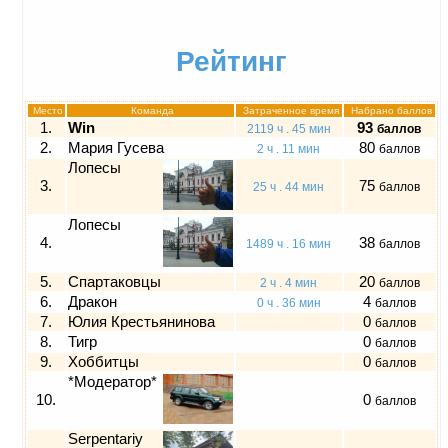
Рейтинг
Место
Команда
Затраченное время
Набрано баллов
1.
Win
93
2119 ч . 45 мин
баллов
2.
Мария Гусева
80
2 ч . 11 мин
баллов
Лопесы
3.
75
25 ч . 44 мин
баллов
Лопесы
4.
38
1489 ч . 16 мин
баллов
5.
Спартаковцы
20
2 ч . 4 мин
баллов
6.
Дракон
4
0 ч . 36 мин
баллов
7.
Юлия Крестьянинова
0
баллов
8.
Тигр
0
баллов
9.
Хоббитцы
0
баллов
*Модератор*
10.
0
баллов
Serpentariy