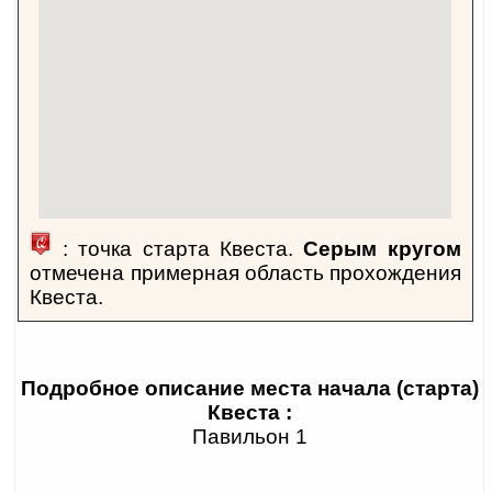
или команда решает множество интересных
логических загадок, совмещая этот увлекательный
процесс с экскурсией по маршруту благодаря
справочной информации, которая повествуется в
Квесте.
: точка старта Квеста.
Серым кругом
отмечена примерная область прохождения
Квеста.
Подробное описание места начала (старта)
Квеста :
Павильон 1