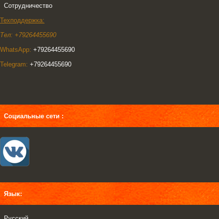
Сотрудничество
Техподдержка:
Тел: +79264455690
WhatsApp:
+79264455690
Telegram:
+79264455690
Социальные сети :
Язык:
Русский